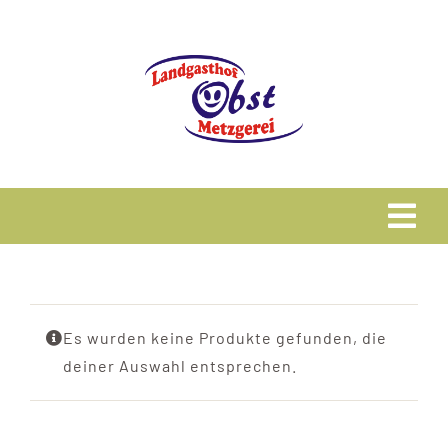
Zum
Inhalt
springen
Tog
Navi
Home
Es wurden keine Produkte gefunden, die
Speisekarte
deiner Auswahl entsprechen.
Metzgerei