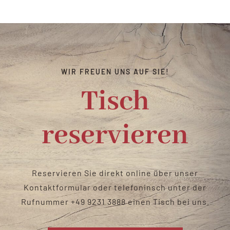
Catering & Verleih
Biergarten
WIR FREUEN UNS AUF SIE!
Kontakt
Tisch
reservieren
Reservieren Sie direkt online über unser
Kontaktformular oder telefoninsch unter der
Rufnummer
+49 9231 3888
einen Tisch bei uns
.