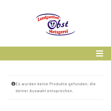
Zum
Inhalt
springen
Tog
Navi
Home
Es wurden keine Produkte gefunden, die
Speisekarte
deiner Auswahl entsprechen.
Metzgerei