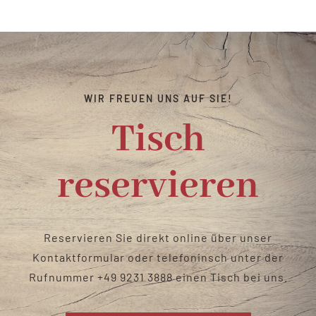
Catering & Verleih
Biergarten
WIR FREUEN UNS AUF SIE!
Kontakt
Tisch
reservieren
Reservieren Sie direkt online über unser
Kontaktformular oder telefoninsch unter der
Rufnummer
+49 9231 3888
einen Tisch bei uns
.