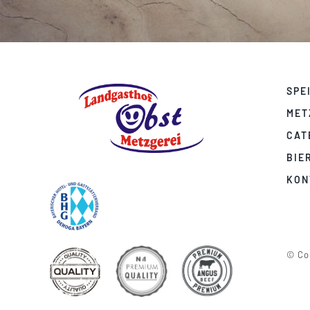
SPE
MET
CAT
BIE
KON
© Cop