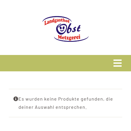
Zum
Inhalt
springen
Tog
Navi
Home
Es wurden keine Produkte gefunden, die
Speisekarte
deiner Auswahl entsprechen.
Metzgerei