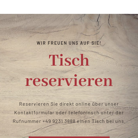
Catering & Verleih
Biergarten
WIR FREUEN UNS AUF SIE!
Kontakt
Tisch
reservieren
Reservieren Sie direkt online über unser
Kontaktformular oder telefoninsch unter der
Rufnummer
+49 9231 3888
einen Tisch bei uns
.