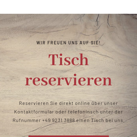
Catering & Verleih
Biergarten
WIR FREUEN UNS AUF SIE!
Kontakt
Tisch
reservieren
Reservieren Sie direkt online über unser
Kontaktformular oder telefoninsch unter der
Rufnummer
+49 9231 3888
einen Tisch bei uns
.