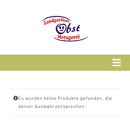
Zum
Inhalt
springen
Tog
Navi
Home
Es wurden keine Produkte gefunden, die
Speisekarte
deiner Auswahl entsprechen.
Metzgerei