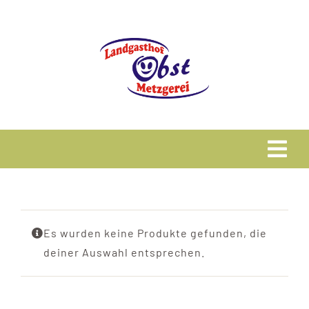
Zum
Inhalt
springen
Tog
Navi
Home
Es wurden keine Produkte gefunden, die
Speisekarte
deiner Auswahl entsprechen.
Metzgerei