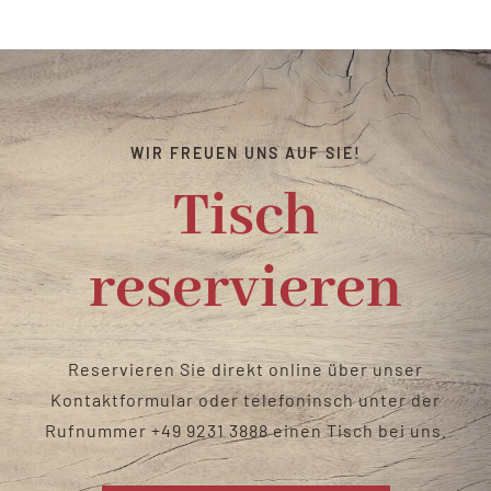
Catering & Verleih
Biergarten
WIR FREUEN UNS AUF SIE!
Kontakt
Tisch
reservieren
Reservieren Sie direkt online über unser
Kontaktformular oder telefoninsch unter der
Rufnummer
+49 9231 3888
einen Tisch bei uns
.