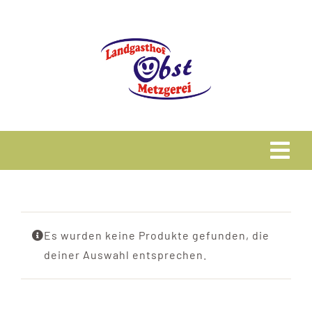
Zum
Inhalt
springen
Tog
Navi
Home
Es wurden keine Produkte gefunden, die
Speisekarte
deiner Auswahl entsprechen.
Metzgerei