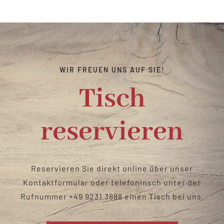
Catering & Verleih
Biergarten
WIR FREUEN UNS AUF SIE!
Kontakt
Tisch
reservieren
Reservieren Sie direkt online über unser
Kontaktformular oder telefoninsch unter der
Rufnummer
+49 9231 3888
einen Tisch bei uns
.