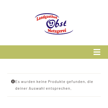
Zum
Inhalt
springen
Tog
Navi
Home
Es wurden keine Produkte gefunden, die
Speisekarte
deiner Auswahl entsprechen.
Metzgerei