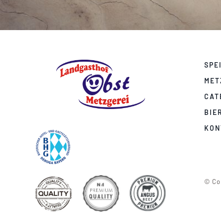
SPE
MET
CAT
BIE
KON
© Cop