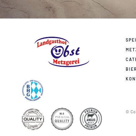
SPE
MET
CAT
BIE
KON
© Cop